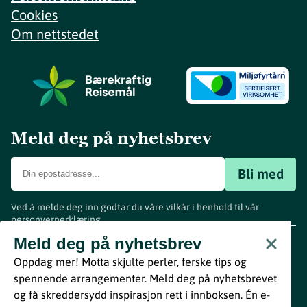
Cookies
Om nettstedet
Meld deg på nyhetsbrev
Bli med
Ved å melde deg inn godtar du våre vilkår i henhold til vår
personvernerklæring
.
www.visitvestfold.com
Meld deg på nyhetsbrev
Turistinformasjon
Oppdag mer! Motta skjulte perler, ferske tips og
Vestfold Fylkeskommune
spennende arrangementer. Meld deg på nyhetsbrevet
By
Breakfast
og få skreddersydd inspirasjon rett i innboksen. Én e-