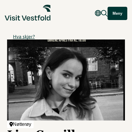
Meny
Hva skjer?
Nøtterøy