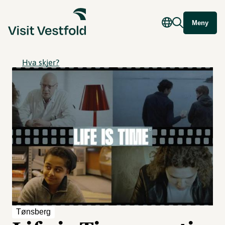
Meny
Hva skjer?
Tønsberg