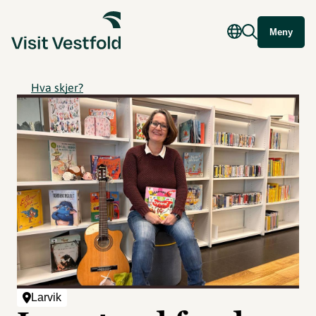
Meny
Hva skjer?
Larvik