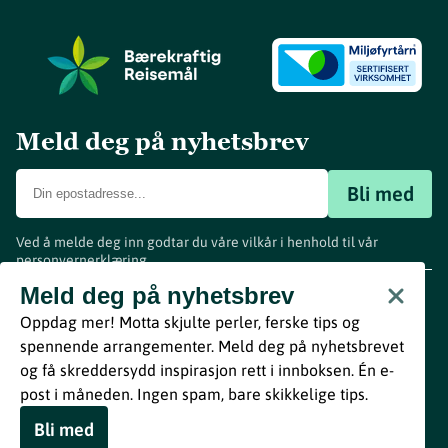
Meld deg på nyhetsbrev
Bli med
Ved å melde deg inn godtar du våre vilkår i henhold til vår
personvernerklæring
.
www.visitvestfold.com
Meld deg på nyhetsbrev
Turistinformasjon
Oppdag mer! Motta skjulte perler, ferske tips og
Vestfold Fylkeskommune
spennende arrangementer. Meld deg på nyhetsbrevet
By
Breakfast
og få skreddersydd inspirasjon rett i innboksen. Én e-
post i måneden. Ingen spam, bare skikkelige tips.
Bli med