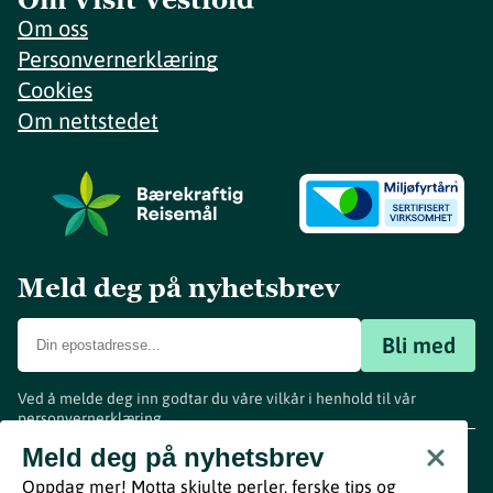
Om oss
Personvernerklæring
Cookies
Om nettstedet
Meld deg på nyhetsbrev
Bli med
Ved å melde deg inn godtar du våre vilkår i henhold til vår
personvernerklæring
.
www.visitvestfold.com
Meld deg på nyhetsbrev
Turistinformasjon
Oppdag mer! Motta skjulte perler, ferske tips og