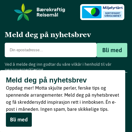
Meld deg på nyhetsbrev
Bli med
Ved å melde deg inn godtar du våre vilkår i henhold til vår
personvernerklæring
.
www.visitvestfold.com
Meld deg på nyhetsbrev
Turistinformasjon
Oppdag mer! Motta skjulte perler, ferske tips og
Vestfold Fylkeskommune
spennende arrangementer. Meld deg på nyhetsbrevet
By
Breakfast
og få skreddersydd inspirasjon rett i innboksen. Én e-
post i måneden. Ingen spam, bare skikkelige tips.
Bli med