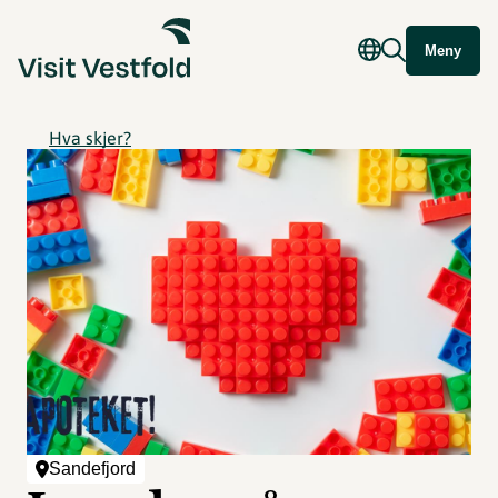
Meny
Hva skjer?
Sandefjord