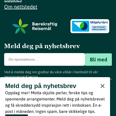
Om nettstedet
Meld deg på nyhetsbrev
Bli med
Ved å melde deg inn godtar du våre vilkår i henhold til vår
personvernerklæring
.
www.visitvestfold.com
Meld deg på nyhetsbrev
Turistinformasjon
Oppdag mer! Motta skjulte perler, ferske tips og
Vestfold Fylkeskommune
spennende arrangementer. Meld deg på nyhetsbrevet
By
Breakfast
og få skreddersydd inspirasjon rett i innboksen. Én e-
post i måneden. Ingen spam, bare skikkelige tips.