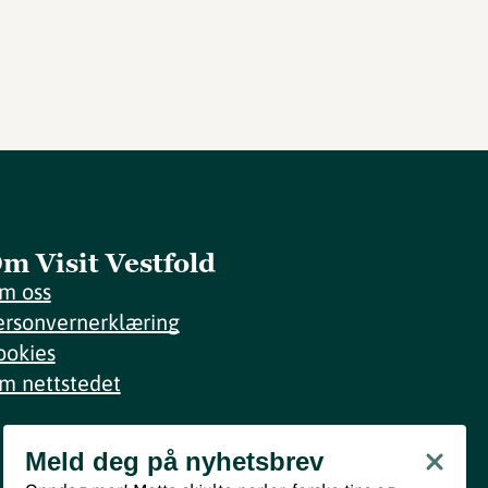
m Visit Vestfold
m oss
ersonvernerklæring
ookies
m nettstedet
Meld deg på nyhetsbrev
Meld deg på nyhetsbrev