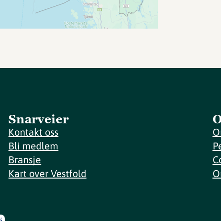
Snarveier
O
Kontakt oss
O
Bli medlem
P
Bransje
C
Kart over Vestfold
O