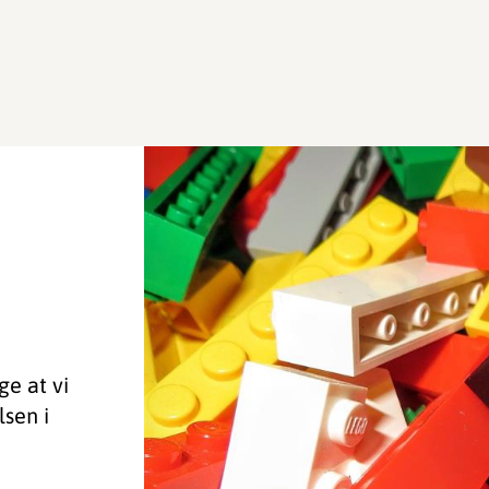
ge at vi
lsen i