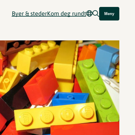
Byer & steder
Kom deg rundt
Meny