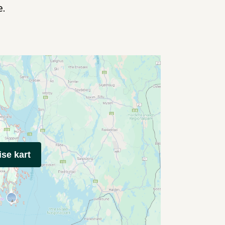
e.
ise kart