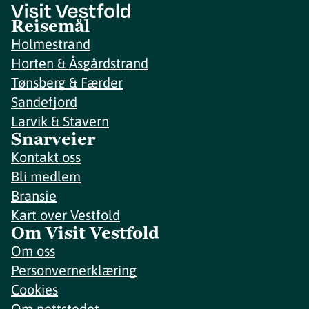
Reisemål
Holmestrand
Horten & Åsgårdstrand
Tønsberg & Færder
Sandefjord
Larvik & Stavern
Snarveier
Kontakt oss
Bli medlem
Bransje
Kart over Vestfold
Om Visit Vestfold
Om oss
Personvernerklæring
Cookies
Om nettstedet