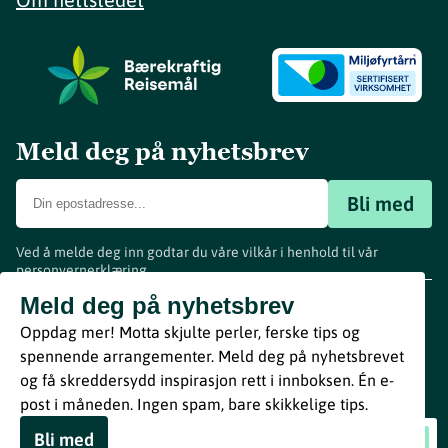
Meld deg på nyhetsbrev
Bli med
Ved å melde deg inn godtar du våre vilkår i henhold til vår
personvernerklæring
.
www.visitvestfold.com
Meld deg på nyhetsbrev
Turistinformasjon
Oppdag mer! Motta skjulte perler, ferske tips og
Vestfold Fylkeskommune
spennende arrangementer. Meld deg på nyhetsbrevet
By
Breakfast
og få skreddersydd inspirasjon rett i innboksen. Én e-
post i måneden. Ingen spam, bare skikkelige tips.
Bli med
Late Bloomers
Book nå