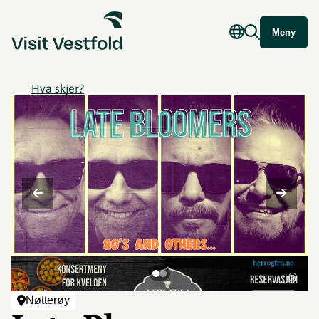
Meny
Hva skjer?
©
Nøtterøy