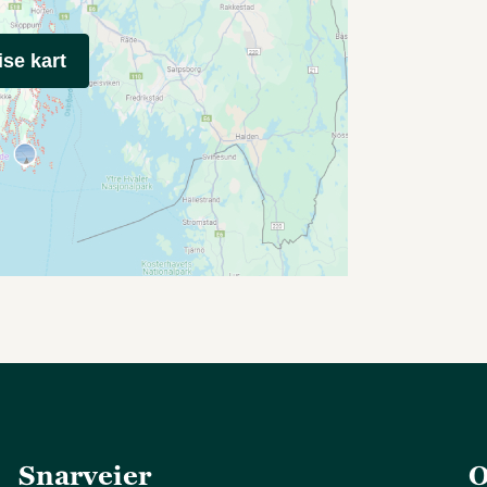
ise kart
Snarveier
O