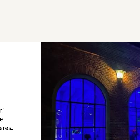
r!
te
res...