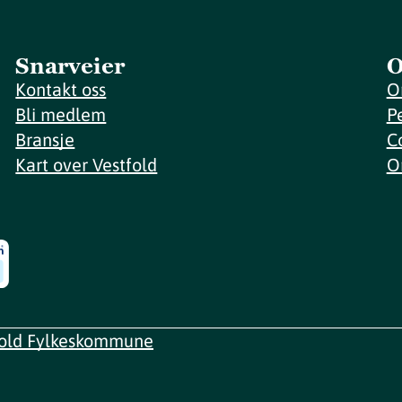
Snarveier
O
Kontakt oss
O
Bli medlem
P
Bransje
C
Kart over Vestfold
O
fold Fylkeskommune