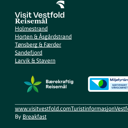
Reisemål
Holmestrand
Horten & Åsgårdstrand
Tønsberg & Færder
Sandefjord
Larvik & Stavern
www.visitvestfold.com
Turistinformasjon
Vest
By
Breakfast