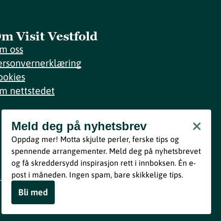
m Visit Vestfold
m oss
ersonvernerklæring
ookies
m nettstedet
Meld deg på nyhetsbrev
Meld deg på nyhetsbrev
Oppdag mer! Motta skjulte perler, ferske tips og
Bli med
spennende arrangementer. Meld deg på nyhetsbrevet
og få skreddersydd inspirasjon rett i innboksen. Én e-
Ved å melde deg inn godtar du våre vilkår i henhold til vår
post i måneden. Ingen spam, bare skikkelige tips.
personvernerklæring
.
Bli med