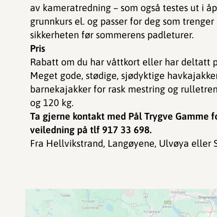
av kameratredning – som også testes ut i åpe
grunnkurs el. og passer for deg som trenger 
sikkerheten før sommerens padleturer.
Pris
Rabatt om du har våttkort eller har deltatt
Meget gode, stødige, sjødyktige havkajakker
barnekajakker for rask mestring og rulletren
og 120 kg.
Ta gjerne kontakt med Pål Trygve Gamme fo
veiledning på tlf 917 33 698.
Fra Hellvikstrand, Langøyene, Ulvøya eller