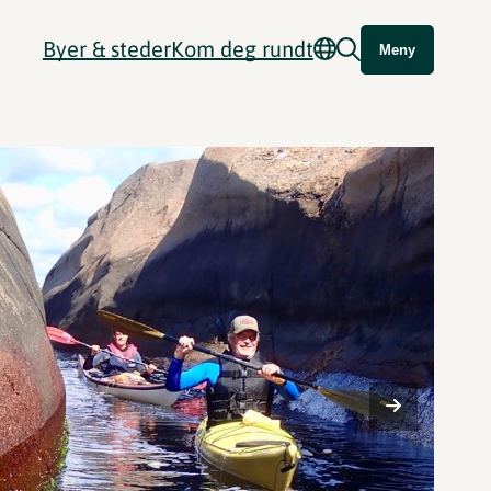
Byer & steder
Kom deg rundt
Meny