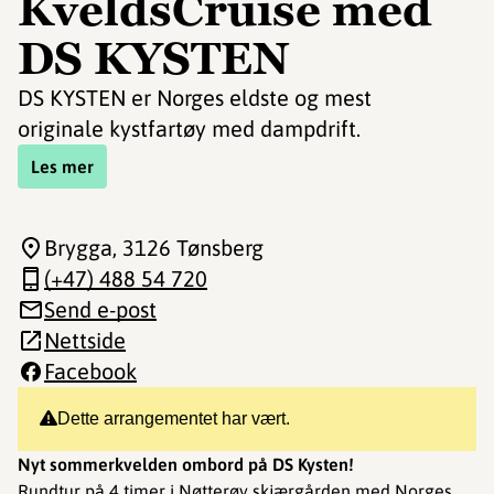
KveldsCruise med
DS KYSTEN
DS KYSTEN er Norges eldste og mest
originale kystfartøy med dampdrift.
Les mer
Brygga
, 3126 Tønsberg
(+47) 488 54 720
Send e-post
Nettside
Facebook
Dette arrangementet har vært.
Nyt sommerkvelden ombord på DS Kysten!
Rundtur på 4 timer i Nøtterøy skjærgården med Norges