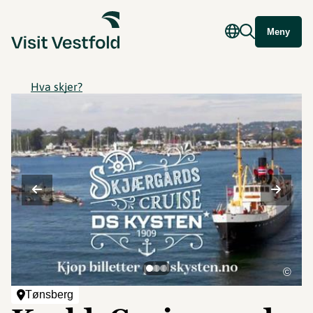
Meny
Hva skjer?
©
Tønsberg