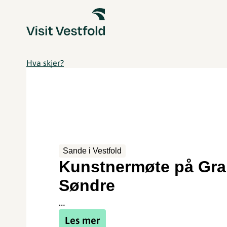
Hva skjer?
Sande i Vestfold
Kunstnermøte på Gr
Søndre
…
Les mer