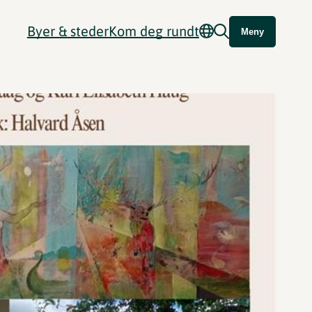
Byer & steder
Kom deg rundt
Meny