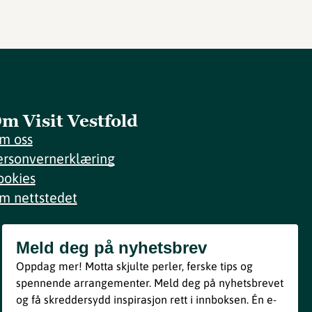
m Visit Vestfold
m oss
ersonvernerklæring
ookies
m nettstedet
Meld deg på nyhetsbrev
Meld deg på nyhetsbrev
Oppdag mer! Motta skjulte perler, ferske tips og
Bli med
spennende arrangementer. Meld deg på nyhetsbrevet
og få skreddersydd inspirasjon rett i innboksen. Én e-
Ved å melde deg inn godtar du våre vilkår i henhold til vår