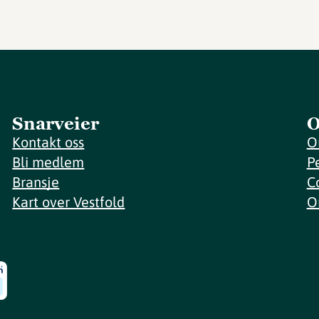
Snarveier
O
Kontakt oss
O
Bli medlem
P
Bransje
C
Kart over Vestfold
O