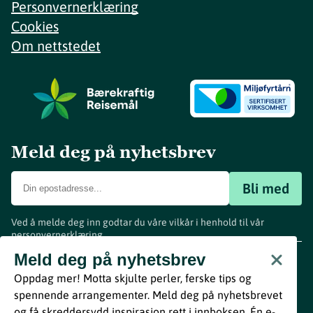
Personvernerklæring
Cookies
Om nettstedet
Meld deg på nyhetsbrev
Bli med
Ved å melde deg inn godtar du våre vilkår i henhold til vår
personvernerklæring
.
www.visitvestfold.com
Meld deg på nyhetsbrev
Turistinformasjon
Oppdag mer! Motta skjulte perler, ferske tips og
Vestfold Fylkeskommune
spennende arrangementer. Meld deg på nyhetsbrevet
By
Breakfast
og få skreddersydd inspirasjon rett i innboksen. Én e-