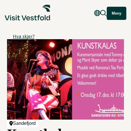
Meny
Hva skjer?
Sandefjord