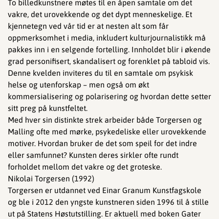
To billedkunstnere møtes til en åpen samtale om det
vakre, det urovekkende og det dypt menneskelige. Et
kjennetegn ved vår tid er at nesten alt som får
oppmerksomhet i media, inkludert kulturjournalistikk må
pakkes inn i en selgende fortelling. Innholdet blir i økende
grad personifisert, skandalisert og forenklet på tabloid vis.
Denne kvelden inviteres du til en samtale om psykisk
helse og utenforskap – men også om økt
kommersialisering og polarisering og hvordan dette setter
sitt preg på kunstfeltet.
Med hver sin distinkte strek arbeider både Torgersen og
Malling ofte med mørke, psykedeliske eller urovekkende
motiver. Hvordan bruker de det som speil for det indre
eller samfunnet? Kunsten deres sirkler ofte rundt
forholdet mellom det vakre og det groteske.
Nikolai Torgersen (1992)
Torgersen er utdannet ved Einar Granum Kunstfagskole
og ble i 2012 den yngste kunstneren siden 1996 til å stille
ut på Statens Høstutstilling. Er aktuell med boken Gater