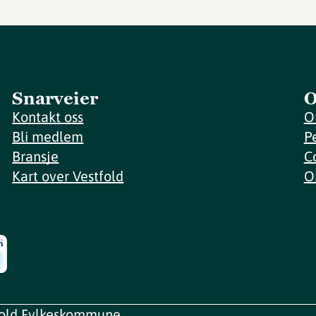
Snarveier
O
Kontakt oss
O
Bli medlem
P
Bransje
C
Kart over Vestfold
O
fold Fylkeskommune