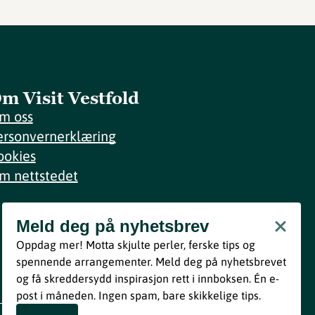
m Visit Vestfold
m oss
ersonvernerklæring
ookies
m nettstedet
Meld deg på nyhetsbrev
Meld deg på nyhetsbrev
Oppdag mer! Motta skjulte perler, ferske tips og
Bli med
spennende arrangementer. Meld deg på nyhetsbrevet
og få skreddersydd inspirasjon rett i innboksen. Én e-
Ved å melde deg inn godtar du våre vilkår i henhold til vår
post i måneden. Ingen spam, bare skikkelige tips.
personvernerklæring
.