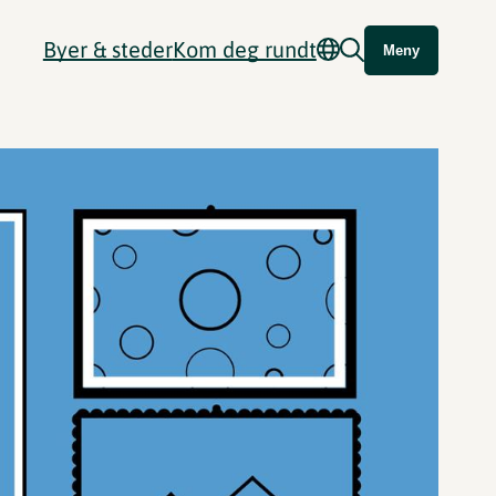
Byer & steder
Kom deg rundt
Meny