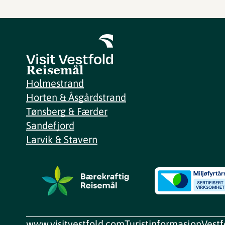
Reisemål
Holmestrand
Horten & Åsgårdstrand
Tønsberg & Færder
Sandefjord
Larvik & Stavern
www.visitvestfold.com
Turistinformasjon
Vest