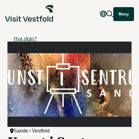
Meny
Hva skjer?
Sande i Vestfold