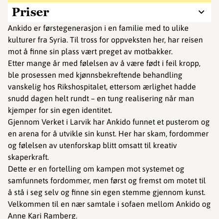
Priser
Ankido er førstegenerasjon i en familie med to ulike
kulturer fra Syria. Til tross for oppveksten her, har reisen
mot å finne sin plass vært preget av motbakker.
Etter mange år med følelsen av å være født i feil kropp,
ble prosessen med kjønnsbekreftende behandling
vanskelig hos Rikshospitalet, ettersom ærlighet hadde
snudd dagen helt rundt – en tung realisering når man
kjemper for sin egen identitet.
Gjennom Verket i Larvik har Ankido funnet et pusterom og
en arena for å utvikle sin kunst. Her har skam, fordommer
og følelsen av utenforskap blitt omsatt til kreativ
skaperkraft.
Dette er en fortelling om kampen mot systemet og
samfunnets fordommer, men først og fremst om motet til
å stå i seg selv og finne sin egen stemme gjennom kunst.
Velkommen til en nær samtale i sofaen mellom Ankido og
Anne Kari Ramberg.