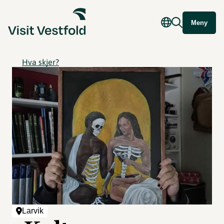
Meny
Hva skjer?
Larvik