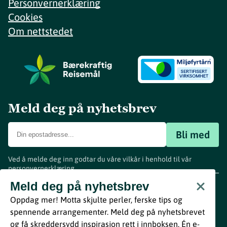
Personvernerklæring
Cookies
Om nettstedet
Meld deg på nyhetsbrev
Bli med
Ved å melde deg inn godtar du våre vilkår i henhold til vår
personvernerklæring
.
www.visitvestfold.com
Meld deg på nyhetsbrev
Turistinformasjon
Oppdag mer! Motta skjulte perler, ferske tips og
Vestfold Fylkeskommune
spennende arrangementer. Meld deg på nyhetsbrevet
By
Breakfast
og få skreddersydd inspirasjon rett i innboksen. Én e-