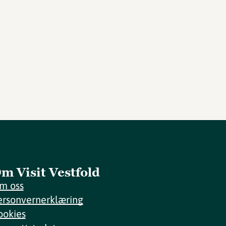
m Visit Vestfold
m oss
ersonvernerklæring
ookies