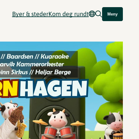
Byer & steder
Kom deg rundt
Meny