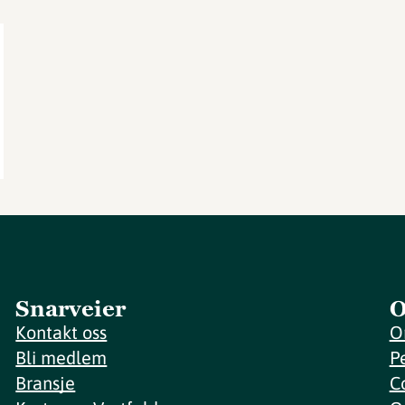
Snarveier
O
Kontakt oss
O
Bli medlem
P
Bransje
C