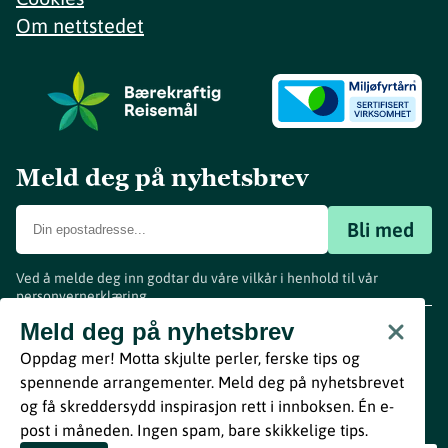
Om nettstedet
Meld deg på nyhetsbrev
Bli med
Ved å melde deg inn godtar du våre vilkår i henhold til vår
personvernerklæring
.
www.visitvestfold.com
Meld deg på nyhetsbrev
Turistinformasjon
Oppdag mer! Motta skjulte perler, ferske tips og
Vestfold Fylkeskommune
spennende arrangementer. Meld deg på nyhetsbrevet
By
Breakfast
og få skreddersydd inspirasjon rett i innboksen. Én e-
post i måneden. Ingen spam, bare skikkelige tips.