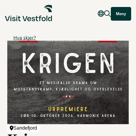
Meny
Hva skjer?
Sandefjord