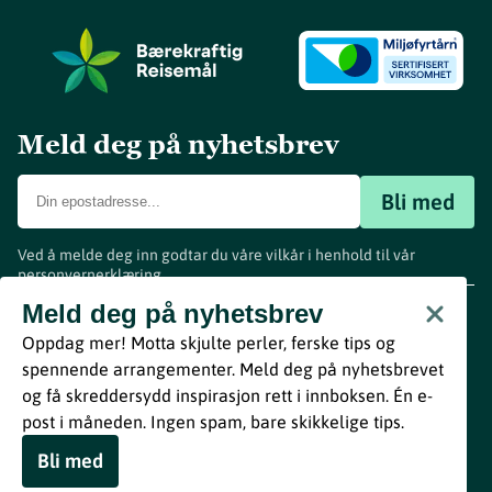
Meld deg på nyhetsbrev
Bli med
Ved å melde deg inn godtar du våre vilkår i henhold til vår
personvernerklæring
.
www.visitvestfold.com
Meld deg på nyhetsbrev
Turistinformasjon
Oppdag mer! Motta skjulte perler, ferske tips og
Vestfold Fylkeskommune
spennende arrangementer. Meld deg på nyhetsbrevet
By
Breakfast
og få skreddersydd inspirasjon rett i innboksen. Én e-
post i måneden. Ingen spam, bare skikkelige tips.
Bli med