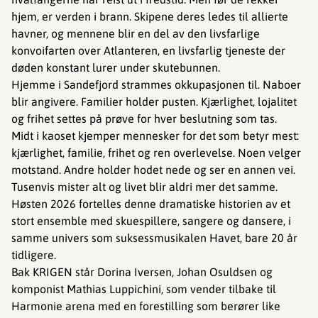
hjem, er verden i brann. Skipene deres ledes til allierte
havner, og mennene blir en del av den livsfarlige
konvoifarten over Atlanteren, en livsfarlig tjeneste der
døden konstant lurer under skutebunnen.
Hjemme i Sandefjord strammes okkupasjonen til. Naboer
blir angivere. Familier holder pusten. Kjærlighet, lojalitet
og frihet settes på prøve for hver beslutning som tas.
Midt i kaoset kjemper mennesker for det som betyr mest:
kjærlighet, familie, frihet og ren overlevelse. Noen velger
motstand. Andre holder hodet nede og ser en annen vei.
Tusenvis mister alt og livet blir aldri mer det samme.
Høsten 2026 fortelles denne dramatiske historien av et
stort ensemble med skuespillere, sangere og dansere, i
samme univers som suksessmusikalen Havet, bare 20 år
tidligere.
Bak KRIGEN står Dorina Iversen, Johan Osuldsen og
komponist Mathias Luppichini, som vender tilbake til
Harmonie arena med en forestilling som berører like