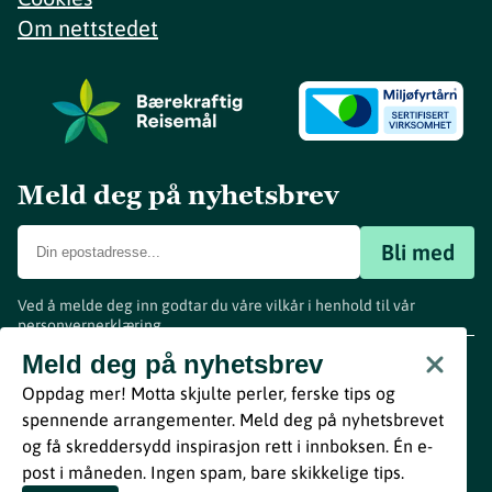
Om nettstedet
Meld deg på nyhetsbrev
Bli med
Ved å melde deg inn godtar du våre vilkår i henhold til vår
personvernerklæring
.
www.visitvestfold.com
Meld deg på nyhetsbrev
Turistinformasjon
Oppdag mer! Motta skjulte perler, ferske tips og
Vestfold Fylkeskommune
spennende arrangementer. Meld deg på nyhetsbrevet
By
Breakfast
og få skreddersydd inspirasjon rett i innboksen. Én e-
post i måneden. Ingen spam, bare skikkelige tips.