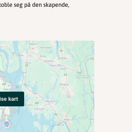
å koble seg på den skapende,
ise kart