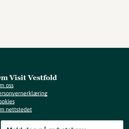
m Visit Vestfold
m oss
ersonvernerklæring
ookies
m nettstedet
Meld deg på nyhetsbrev