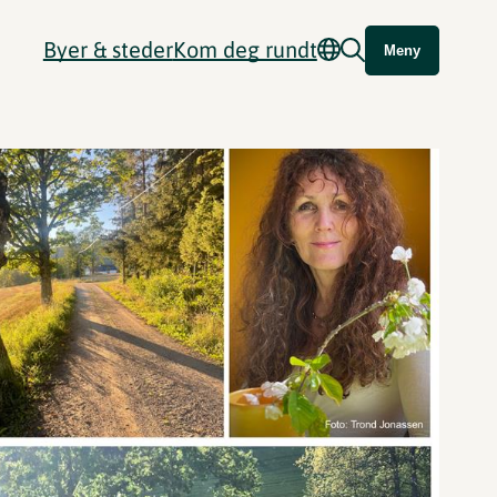
Byer & steder
Kom deg rundt
Meny