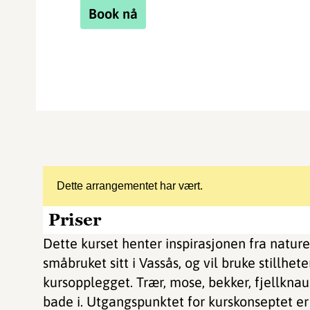
Book nå
Dette arrangementet har vært.
Priser
Dette kurset henter inspirasjonen fra nature
småbruket sitt i Vassås, og vil bruke stillhet
kursopplegget. Trær, mose, bekker, fjellknau
bade i. Utgangspunktet for kurskonseptet e