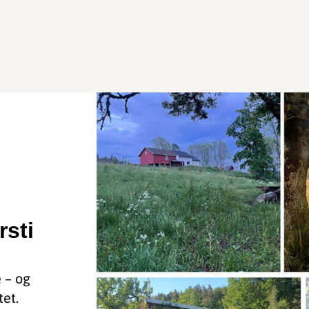
rsti
e – og
tet.