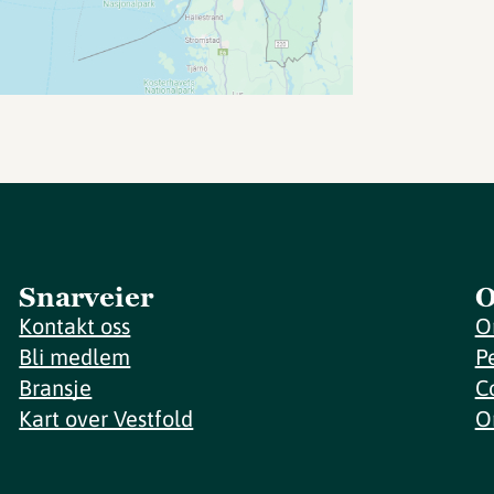
Snarveier
O
Kontakt oss
O
Bli medlem
P
Bransje
C
Kart over Vestfold
O