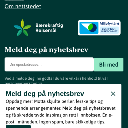
Om nettstedet
Meld deg på nyhetsbrev
Bli med
Ved å melde deg inn godtar du våre vilkår i henhold til vår
personvernerklæring
.
www.visitvestfold.com
Meld deg på nyhetsbrev
Turistinformasjon
Oppdag mer! Motta skjulte perler, ferske tips og
Vestfold Fylkeskommune
spennende arrangementer. Meld deg på nyhetsbrevet
By
Breakfast
og få skreddersydd inspirasjon rett i innboksen. Én e-
post i måneden. Ingen spam, bare skikkelige tips.