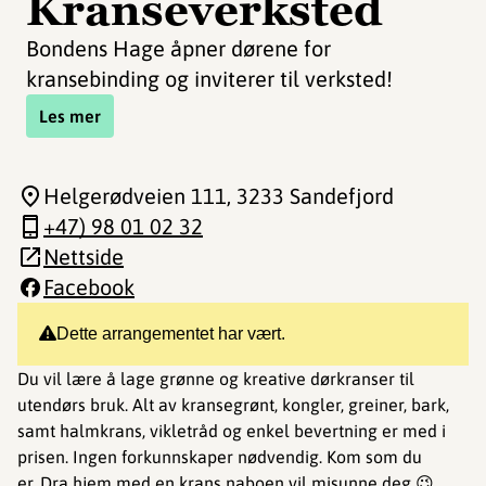
Kranseverksted
Bondens Hage åpner dørene for
kransebinding og inviterer til verksted!
Les mer
Helgerødveien 111
, 3233 Sandefjord
+47) 98 01 02 32
Nettside
Facebook
Dette arrangementet har vært.
Du vil lære å lage grønne og kreative dørkranser til
utendørs bruk. Alt av kransegrønt, kongler, greiner, bark,
samt halmkrans, vikletråd og enkel bevertning er med i
prisen. Ingen forkunnskaper nødvendig. Kom som du
er. Dra hjem med en krans naboen vil misunne deg 😉