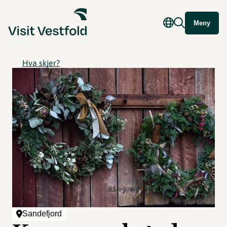
Meny
Hva skjer?
Sandefjord