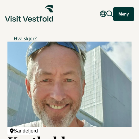
Meny
Hva skjer?
Sandefjord