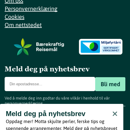
Om oss
Personvernerklæring
Cookies
Om nettstedet
Meld deg på nyhetsbrev
Bli med
Ved å melde deg inn godtar du våre vilkår i henhold til vår
personvernerklæring
.
www.visitvestfold.com
Meld deg på nyhetsbrev
Turistinformasjon
Oppdag mer! Motta skjulte perler, ferske tips og
Vestfold Fylkeskommune
spennende arrangementer. Meld deg på nyhetsbrevet