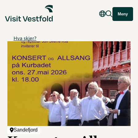
Meny
Hva skjer?
Sandefjord