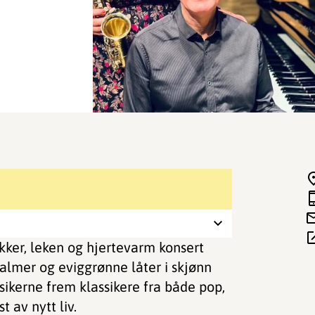
ker, leken og hjertevarm konsert
salmer og eviggrønne låter i skjønn
usikerne frem klassikere fra både pop,
 av nytt liv.