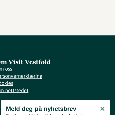
m Visit Vestfold
m oss
ersonvernerklæring
ookies
m nettstedet
Meld deg på nyhetsbrev
Meld deg på nyhetsbrev