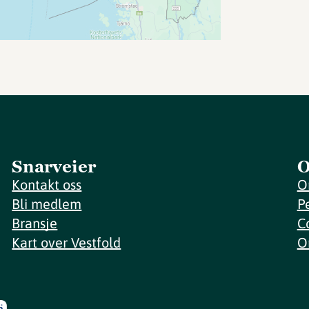
Snarveier
O
Kontakt oss
O
Bli medlem
P
Bransje
C
Kart over Vestfold
O