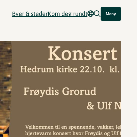
Byer & steder
Kom deg rundt
Meny