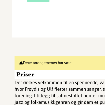
Dette arrangementet har vært.
Priser
Det ønskes velkommen til en spennende, vak
hvor Frøydis og Ulf fletter sammen sanger, 
forening. I tillegg til salmestoffet henter m
jazz og folkemusikkgenren og gir dem et pust