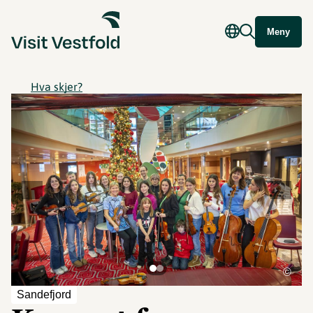
Meny
Hva skjer?
©
Sandefjord