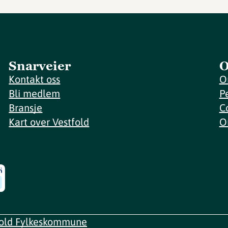
Snarveier
O
Kontakt oss
O
Bli medlem
P
Bransje
C
Kart over Vestfold
O
fold Fylkeskommune