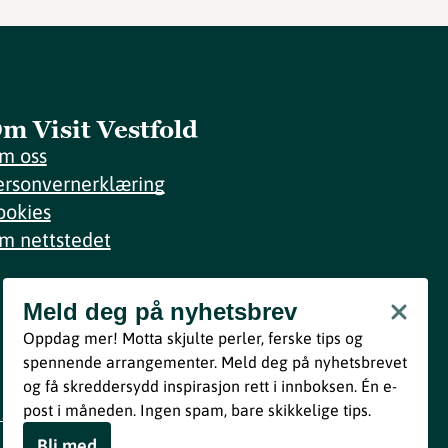
m Visit Vestfold
m oss
ersonvernerklæring
ookies
m nettstedet
Meld deg på nyhetsbrev
Meld deg på nyhetsbrev
Oppdag mer! Motta skjulte perler, ferske tips og
Bli med
spennende arrangementer. Meld deg på nyhetsbrevet
og få skreddersydd inspirasjon rett i innboksen. Én e-
Ved å melde deg inn godtar du våre vilkår i henhold til vår
post i måneden. Ingen spam, bare skikkelige tips.
personvernerklæring
.
Bli med