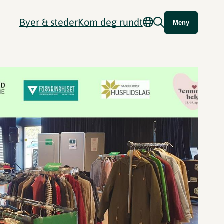
Byer & steder
Kom deg rundt
Meny