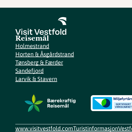
Reisemål
Holmestrand
Horten & Åsgårdstrand
Tønsberg & Færder
Sandefjord
Larvik & Stavern
www.visitvestfold.com
Turistinformasjon
Vest