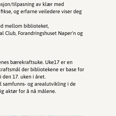
sjon/tilpasning av klær med
fikse, og erfarne veiledere viser deg
d mellom biblioteket,
al Club, Forandringshuset Naper'n og
enes bærekraftsuke. Uke17 er en
aftsmål der bibliotekene er base for
den 17. uken i året.
ll samfunns- og arealutvikling i de
ig aktør for å nå målene.