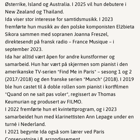
Østerrike, Island og Australia. I 2025 vil hun debutere i
New Zealand og Thailand.
Ida viser stor interesse for samtidsmusikk. I 2023
fremførte hun musikk av den polske komponisten Elżbieta
Sikora sammen med sopranen Joanna Freszel,
direktesendt på fransk radio – France Musique – i
september 2023.
Ida har alltid vært åpen for andre kunstformer og
samarbeid. Hun har vært på skjermen som pianist i den
amerikanske TV-serien *Find Me in Paris* – sesong 1 og 2
(2017/2018) og den franske serien *Munch* (2018). I 2019
ble hun castet til å doble rollen som pianist i kortfilmen
*Quand on ne sait pas voler*, regissert av Thomas
Keumurian og produsert av FILMO.
I 2022 fremførte hun et kvintettprogram, og i 2023
samarbeidet hun med klarinettisten Ann Lepage under en
turné i Nederland.
I 2021 begynte Ida også som lærer ved Paris
Conservatoire i 8. arrondissement.