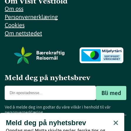
Om Visit Vestfold
Om oss
Personvernerklæring
Cookies
Om nettstedet
Meld deg på nyhetsbrev
Bli med
Ved å melde deg inn godtar du våre vilkår i henhold til vår
personvernerklæring
.
www.visitvestfold.com
Meld deg på nyhetsbrev
Turistinformasjon
Oppdag mer! Motta skjulte perler, ferske tips og