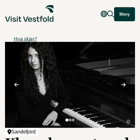
Meny
Hva skjer?
©
Sandefjord