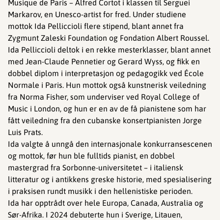
Musique de Paris – Alfred Cortot i klassen til Serguei
Markarov, en Unesco-artist for fred. Under studiene
mottok Ida Pelliccioli flere stipend, blant annet fra
Zygmunt Zaleski Foundation og Fondation Albert Roussel.
Ida Pelliccioli deltok i en rekke mesterklasser, blant annet
med Jean-Claude Pennetier og Gerard Wyss, og fikk en
dobbel diplom i interpretasjon og pedagogikk ved École
Normale i Paris. Hun mottok også kunstnerisk veiledning
fra Norma Fisher, som underviser ved Royal College of
Music i London, og hun er en av de få pianistene som har
fått veiledning fra den cubanske konsertpianisten Jorge
Luis Prats.
Ida valgte å unngå den internasjonale konkurransescenen
og mottok, før hun ble fulltids pianist, en dobbel
mastergrad fra Sorbonne-universitetet – i italiensk
litteratur og i antikkens greske historie, med spesialisering
i praksisen rundt musikk i den hellenistiske perioden.
Ida har opptrådt over hele Europa, Canada, Australia og
Sør-Afrika. I 2024 debuterte hun i Sverige, Litauen,