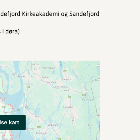
defjord Kirkeakademi og Sandefjord
 i døra)
ise kart