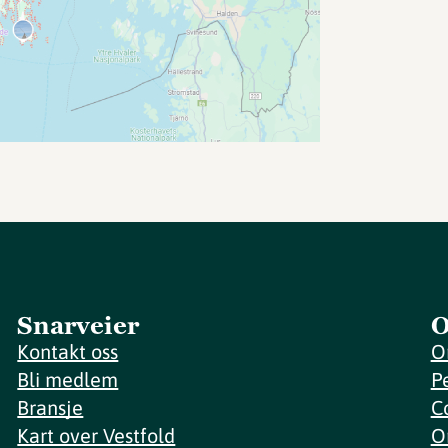
Snarveier
O
Kontakt oss
O
Bli medlem
P
Bransje
C
Kart over Vestfold
O