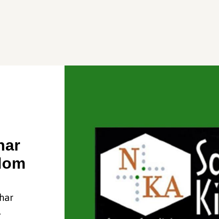
nar
dom
har
.