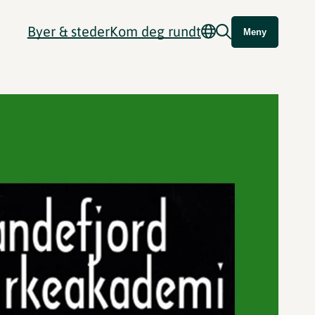
Byer & steder
Kom deg rundt
Meny