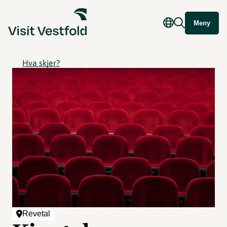
Meny
Hva skjer?
Revetal