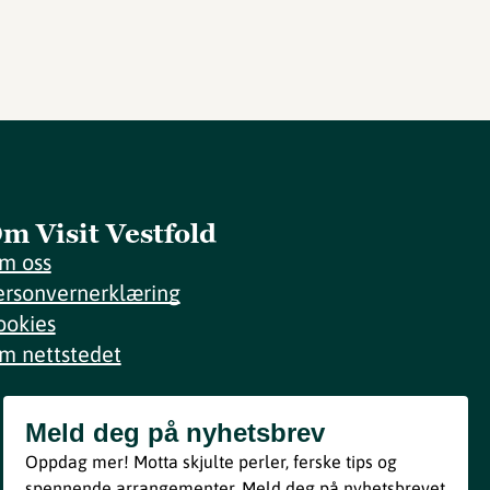
m Visit Vestfold
m oss
ersonvernerklæring
ookies
m nettstedet
Meld deg på nyhetsbrev
Meld deg på nyhetsbrev
Oppdag mer! Motta skjulte perler, ferske tips og
Bli med
spennende arrangementer. Meld deg på nyhetsbrevet