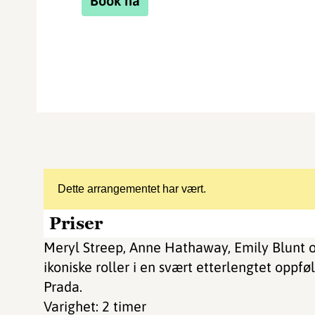
Book nå
Dette arrangementet har vært.
Priser
Meryl Streep, Anne Hathaway, Emily Blunt og
ikoniske roller i en svært etterlengtet oppf
Prada.
Varighet: 2 timer