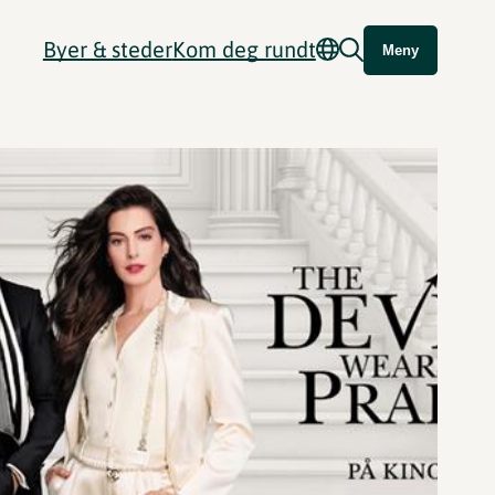
Byer & steder
Kom deg rundt
Meny