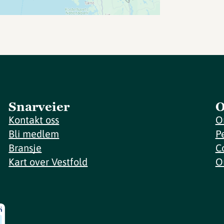
Snarveier
O
Kontakt oss
O
Bli medlem
P
Bransje
C
Kart over Vestfold
O