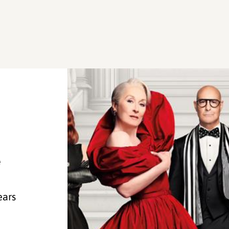
e
ears