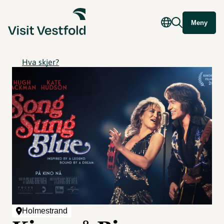
Meny
Hva skjer?
Holmestrand