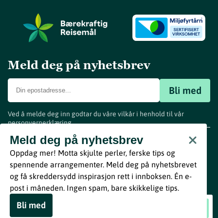
Meld deg på nyhetsbrev
Bli med
Ved å melde deg inn godtar du våre vilkår i henhold til vår
personvernerklæring
.
www.visitvestfold.com
Meld deg på nyhetsbrev
Turistinformasjon
Oppdag mer! Motta skjulte perler, ferske tips og
Vestfold Fylkeskommune
spennende arrangementer. Meld deg på nyhetsbrevet
By
Breakfast
og få skreddersydd inspirasjon rett i innboksen. Én e-
post i måneden. Ingen spam, bare skikkelige tips.
Bli med
Kino på Biorama: Song Sung Blue
Book nå