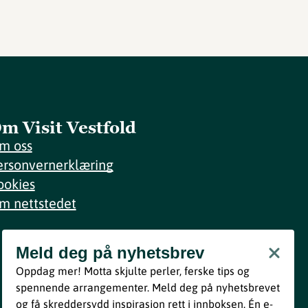
m Visit Vestfold
m oss
ersonvernerklæring
ookies
m nettstedet
Meld deg på nyhetsbrev
Meld deg på nyhetsbrev
Oppdag mer! Motta skjulte perler, ferske tips og
Bli med
spennende arrangementer. Meld deg på nyhetsbrevet
og få skreddersydd inspirasjon rett i innboksen. Én e-