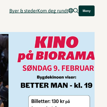
Byer & steder
Kom deg rundt
Meny