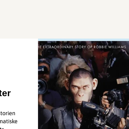
ter
torien
matiske