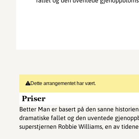
fallet og den uventede gjenoppblomstr
Dette arrangementet har vært.
Priser
Better Man er basert på den sanne historien
dramatiske fallet og den uventede gjenoppbl
superstjernen Robbie Williams, en av tidenes