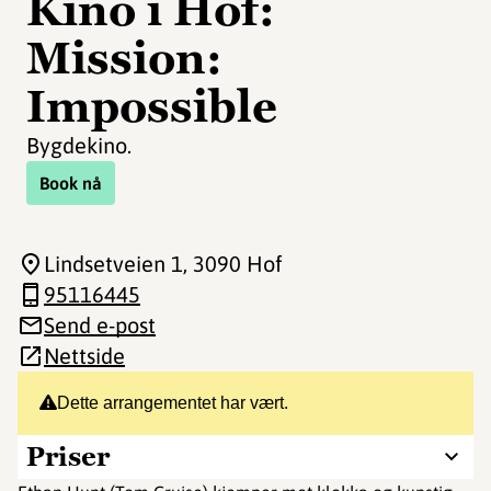
Kino i Hof:
Mission:
Impossible
Bygdekino.
Book nå
Lindsetveien 1
, 3090 Hof
95116445
Send e-post
Nettside
Dette arrangementet har vært.
Priser