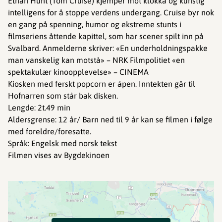
Ethan Hunt (Tom Cruise) kjemper mot klokka og kunstig
intelligens for å stoppe verdens undergang. Cruise byr nok
en gang på spenning, humor og ekstreme stunts i
filmseriens åttende kapittel, som har scener spilt inn på
Svalbard. Anmelderne skriver: «En underholdningspakke
man vanskelig kan motstå» – NRK Filmpolitiet «en
spektakulær kinoopplevelse» – CINEMA
Kiosken med ferskt popcorn er åpen. Inntekten går til
Hofnarren som står bak disken.
Lengde: 2t.49 min
Aldersgrense: 12 år/ Barn ned til 9 år kan se filmen i følge
med foreldre/foresatte.
Språk: Engelsk med norsk tekst
Filmen vises av Bygdekinoen