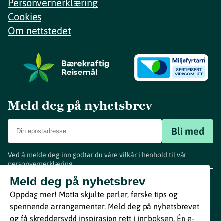
Personvernerklæring
Cookies
Om nettstedet
Meld deg på nyhetsbrev
Bli med
Ved å melde deg inn godtar du våre vilkår i henhold til vår
personvernerklæring
.
www.visitvestfold.com
Meld deg på nyhetsbrev
Turistinformasjon
Oppdag mer! Motta skjulte perler, ferske tips og
Vestfold Fylkeskommune
spennende arrangementer. Meld deg på nyhetsbrevet
By
Breakfast
og få skreddersydd inspirasjon rett i innboksen. Én e-