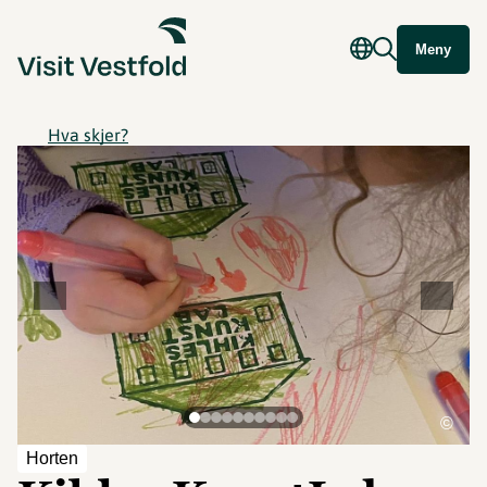
Meny
Hva skjer?
©
Horten