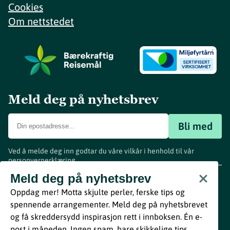
Cookies
Om nettstedet
Meld deg på nyhetsbrev
Bli med
Ved å melde deg inn godtar du våre vilkår i henhold til vår
personvernerklæring
.
www.visitvestfold.com
Meld deg på nyhetsbrev
Turistinformasjon
Oppdag mer! Motta skjulte perler, ferske tips og
Vestfold Fylkeskommune
spennende arrangementer. Meld deg på nyhetsbrevet
By
Breakfast
og få skreddersydd inspirasjon rett i innboksen. Én e-
post i måneden. Ingen spam, bare skikkelige tips.