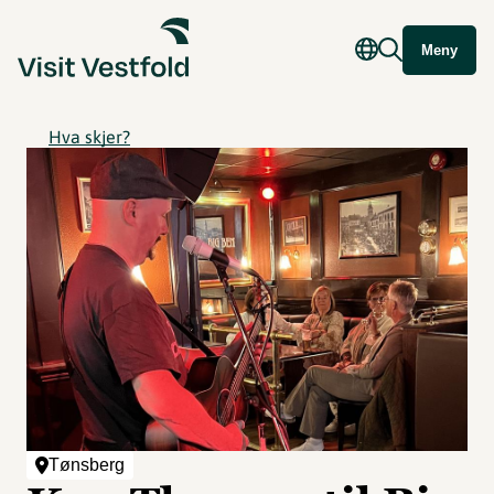
Meny
Hva skjer?
Tønsberg