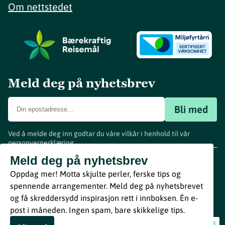
Om nettstedet
Meld deg på nyhetsbrev
Bli med
Ved å melde deg inn godtar du våre vilkår i henhold til vår
personvernerklæring
.
www.visitvestfold.com
Meld deg på nyhetsbrev
Turistinformasjon
Oppdag mer! Motta skjulte perler, ferske tips og
Vestfold Fylkeskommune
spennende arrangementer. Meld deg på nyhetsbrevet
By
Breakfast
og få skreddersydd inspirasjon rett i innboksen. Én e-
post i måneden. Ingen spam, bare skikkelige tips.