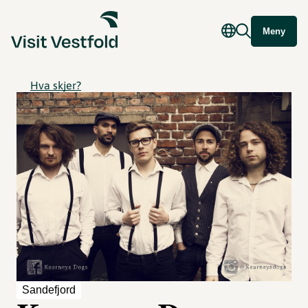
Meny
Hva skjer?
Sandefjord