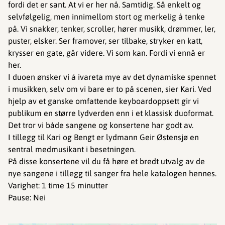
fordi det er sant. At vi er her nå. Samtidig. Så enkelt og
selvfølgelig, men innimellom stort og merkelig å tenke
på. Vi snakker, tenker, scroller, hører musikk, drømmer, ler,
puster, elsker. Ser framover, ser tilbake, stryker en katt,
krysser en gate, går videre. Vi som kan. Fordi vi ennå er
her.
I duoen ønsker vi å ivareta mye av det dynamiske spennet
i musikken, selv om vi bare er to på scenen, sier Kari. Ved
hjelp av et ganske omfattende keyboardoppsett gir vi
publikum en større lydverden enn i et klassisk duoformat.
Det tror vi både sangene og konsertene har godt av.
I tillegg til Kari og Bengt er lydmann Geir Østensjø en
sentral medmusikant i besetningen.
På disse konsertene vil du få høre et bredt utvalg av de
nye sangene i tillegg til sanger fra hele katalogen hennes.
Varighet: 1 time 15 minutter
Pause: Nei