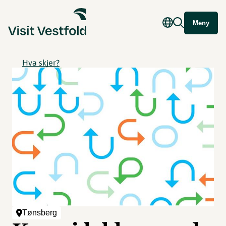
Meny
Hva skjer?
Tønsberg