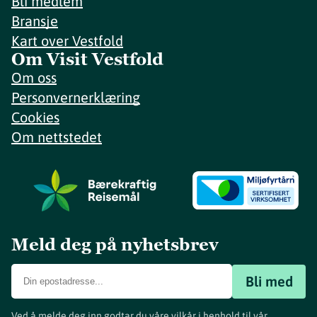
Bli medlem
Bransje
Kart over Vestfold
Om Visit Vestfold
Om oss
Personvernerklæring
Cookies
Om nettstedet
Meld deg på nyhetsbrev
Bli med
Ved å melde deg inn godtar du våre vilkår i henhold til vår