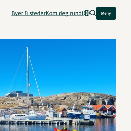
Byer & steder
Kom deg rundt
Meny