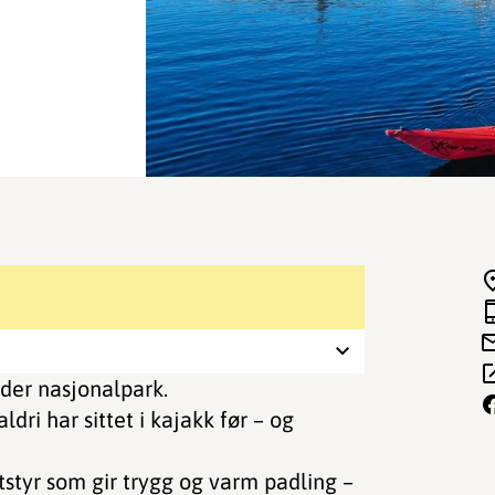
rder nasjonalpark.
ri har sittet i kajakk før – og
.
tstyr som gir trygg og varm padling –