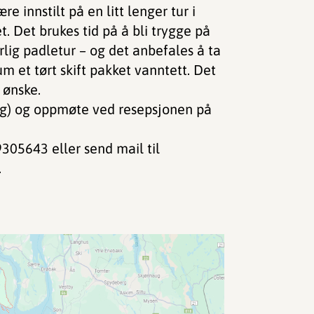
e innstilt på en litt lenger tur i
. Det brukes tid på å bli trygge på
lig padletur – og det anbefales å ta
m et tørt skift pakket vanntett. Det
g ønske.
ng) og oppmøte ved resepsjonen på
9305643 eller send mail til
.