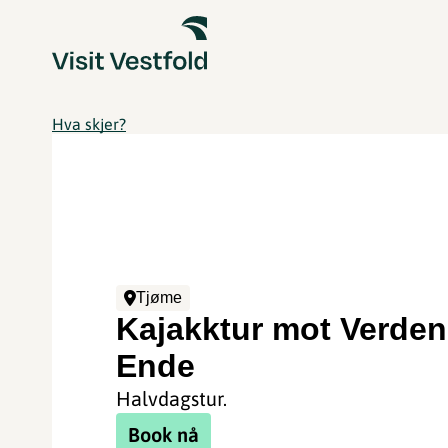
Hva skjer?
Tjøme
Kajakktur mot Verde
Ende
Halvdagstur.
Book nå