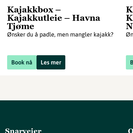
Kajakkbox –
K
Kajakkutleie – Havna
K
Tjøme
N
Ønsker du å padle, men mangler kajakk?
Øn
Book nå
Les mer
Snarveier
O