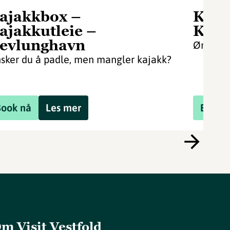
ajakkbox –
Kaja
ajakkutleie –
Kaja
evlunghavn
Ønsker 
sker du å padle, men mangler kajakk?
Book nå
Les mer
Book 
m Visit Vestfold