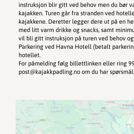
instruksjon blir gitt ved behov men du bør vær
kajakken. Turen går fra stranden ved hotellet
kajakkene. Deretter legger dere ut på en her
med litt varm drikke og snacks, samt minimu
vil bli gitt instruksjon på turen ved behov o
Parkering ved Havna Hotell (betalt parkeri
hotellet.
For påmelding følg billettlinken eller ring 9
post@kajakkpadling.no om du har spørsmål