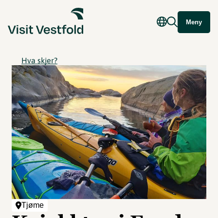
Meny
Hva skjer?
Tjøme