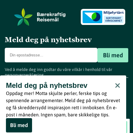
Meld deg på nyhetsbrev
Bli med
Ved å melde deg inn godtar du våre vilkår i henhold til vår
personvernerklæring
.
www.visitvestfold.com
Meld deg på nyhetsbrev
Turistinformasjon
Oppdag mer! Motta skjulte perler, ferske tips og
Vestfold Fylkeskommune
spennende arrangementer. Meld deg på nyhetsbrevet
By
Breakfast
og få skreddersydd inspirasjon rett i innboksen. Én e-
post i måneden. Ingen spam, bare skikkelige tips.
Bli med
Kajakktur i Færder Nasjonalpark
Book nå