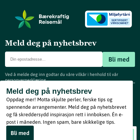
Meld deg på nyhetsbrev
Bli med
Ved å melde deg inn godtar du våre vilkår i henhold til vår
personvernerklæring
.
www.visitvestfold.com
Meld deg på nyhetsbrev
Turistinformasjon
Oppdag mer! Motta skjulte perler, ferske tips og
Vestfold Fylkeskommune
spennende arrangementer. Meld deg på nyhetsbrevet
By
Breakfast
og få skreddersydd inspirasjon rett i innboksen. Én e-
post i måneden. Ingen spam, bare skikkelige tips.
Bli med
Juleverksted
Book nå