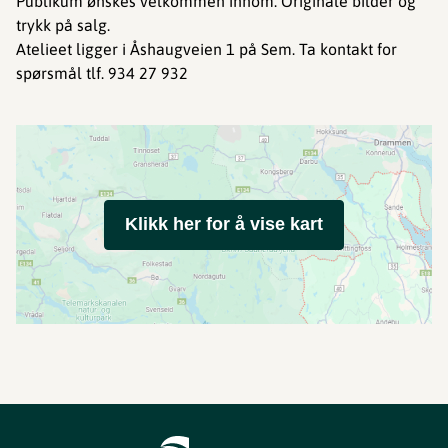
Publikum ønskes velkommen innom. Originale bilder og
trykk på salg.
Atelieet ligger i Åshaugveien 1 på Sem. Ta kontakt for
spørsmål tlf. 934 27 932
Klikk her for å vise kart