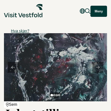
Meny
Hva skjer?
©
Sem