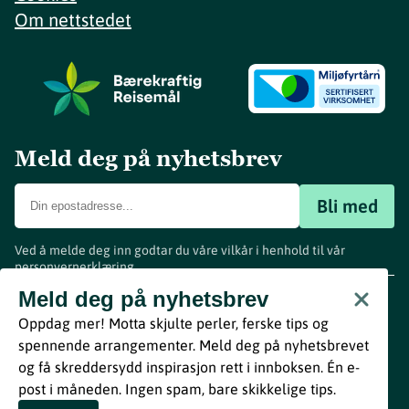
Om nettstedet
Meld deg på nyhetsbrev
Bli med
Ved å melde deg inn godtar du våre vilkår i henhold til vår
personvernerklæring
.
www.visitvestfold.com
Meld deg på nyhetsbrev
Turistinformasjon
Oppdag mer! Motta skjulte perler, ferske tips og
Vestfold Fylkeskommune
spennende arrangementer. Meld deg på nyhetsbrevet
By
Breakfast
og få skreddersydd inspirasjon rett i innboksen. Én e-
post i måneden. Ingen spam, bare skikkelige tips.