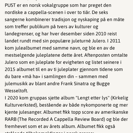
PUST er en norsk vokalgruppe som har preget den
nordiske a cappella-scenen i over to tiår. De seks
sangerne kombinerer tradisjon og nyskaping på en måte
som treffer publikum på tvers av kulturer og
landegrenser, og har hver desember siden 2010 reist
landet rundt med sin populære juleturné Julero. I 2011
kom julealbumet med samme navn, og ble en av de
mestselgende juleplatene dette året. Aftenposten omtalte
Julero som en juleplate for evigheten og listet seinere i
2015 albumet til en av ti juleplater gjennom tidene som
du bare «må ha» i samlingen din – sammen med
julemusikk av blant andre Frank Sinatra og Bugge
Wesseltoft.
I 2020 kom gruppas sjette album "Lengt etter lys" (Kirkelig
Kulturverksted), bestående av både nykomponerte og mer
kjente julesanger. Albumet fikk topp score av amerikanske
RARB (The Recorded A Cappella Review Board) og ble der
fremhevet som et av årets album. Albumet fikk også