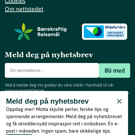
Cookies
Om nettstedet
Meld deg på nyhetsbrev
Bli med
Ved å melde deg inn godtar du våre vilkår i henhold til vår
personvernerklæring
.
www.visitvestfold.com
Meld deg på nyhetsbrev
Turistinformasjon
Oppdag mer! Motta skjulte perler, ferske tips og
Vestfold Fylkeskommune
spennende arrangementer. Meld deg på nyhetsbrevet
By
Breakfast
og få skreddersydd inspirasjon rett i innboksen. Én e-
post i måneden. Ingen spam, bare skikkelige tips.