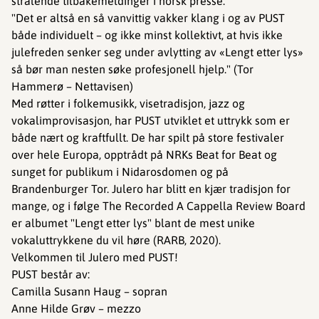
strålende tilbakemeldinger i norsk presse:
"Det er altså en så vanvittig vakker klang i og av PUST
både individuelt – og ikke minst kollektivt, at hvis ikke
julefreden senker seg under avlytting av «Lengt etter lys»
så bør man nesten søke profesjonell hjelp." (Tor
Hammerø – Nettavisen)
Med røtter i folkemusikk, visetradisjon, jazz og
vokalimprovisasjon, har PUST utviklet et uttrykk som er
både nært og kraftfullt. De har spilt på store festivaler
over hele Europa, opptrådt på NRKs Beat for Beat og
sunget for publikum i Nidarosdomen og på
Brandenburger Tor. Julero har blitt en kjær tradisjon for
mange, og i følge The Recorded A Cappella Review Board
er albumet "Lengt etter lys" blant de mest unike
vokaluttrykkene du vil høre (RARB, 2020).
Velkommen til Julero med PUST!
PUST består av:
Camilla Susann Haug – sopran
Anne Hilde Grøv – mezzo