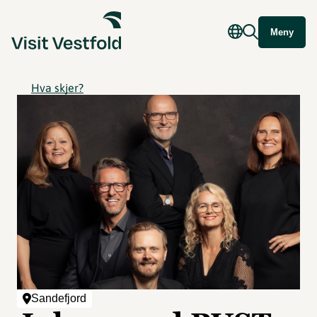
Meny
Hva skjer?
Sandefjord