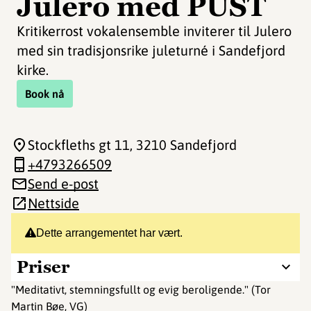
Julero med PUST
Kritikerrost vokalensemble inviterer til Julero
med sin tradisjonsrike juleturné i Sandefjord
kirke.
Book nå
Stockfleths gt 11
, 3210 Sandefjord
+4793266509
Send e-post
Nettside
Dette arrangementet har vært.
Priser
"Meditativt, stemningsfullt og evig beroligende." (Tor
Martin Bøe, VG)