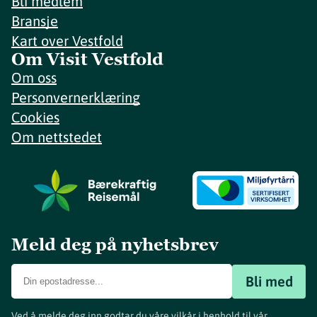
Bli medlem
Bransje
Kart over Vestfold
Om Visit Vestfold
Om oss
Personvernerklæring
Cookies
Om nettstedet
Meld deg på nyhetsbrev
Bli med
Ved å melde deg inn godtar du våre vilkår i henhold til vår