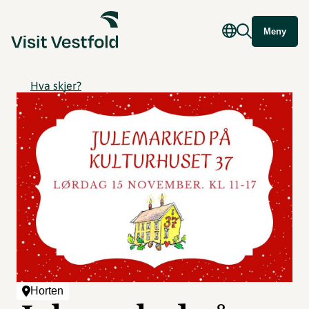
Meny
Hva skjer?
Horten