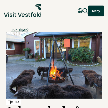
Meny
Hva skjer?
Tjøme